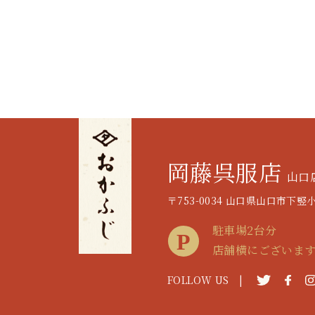
岡藤呉服店
山口
〒753-0034 山口県山口市下竪小路
駐車場2台分
店舗横にございま
FOLLOW US |