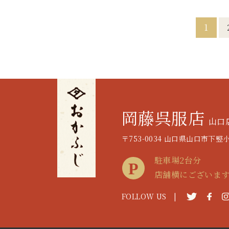
1
岡藤呉服店
山口
〒753-0034 山口県山口市下竪小路
駐車場2台分
店舗横にございま
FOLLOW US |