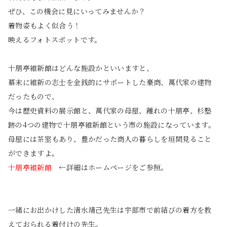
ぜひ、この機会に見にいってみませんか？
着物姿もよく似合う！
映えるフォトスポットです。
十朋亭維新館はどんな施設かといいますと、
幕末に維新の志士を金銭的にサポートした豪商、萬代家の建物
だったもので、
今は歴史資料の展示館と、萬代家の母屋、離れの十朋亭、杉塾
跡の4つの建物で十朋亭維新館という市の施設になっています。
母屋には茶室もあり、豊かだった商人の暮らしを垣間見ること
ができますよ。
十朋亭維新館
←詳細はホームページをご参照。
一緒にお出かけした清水靖己先生は宇部市で前結びの着方を教
えておられる着付けの先生。