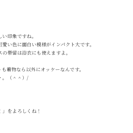
しい印象ですね。
可愛い色に面白い模様がインパクト大です。
スの帯留は浴衣にも使えますよ。
トも着物なら以外にオッケーなんです。
・。（＾＾）/
。
！」をよろしくね！