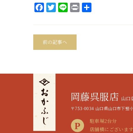
Facebook
Twitter
Line
Print
共
有
前の記事へ
岡藤呉服店
山口
〒753-0034 山口県山口市下竪小路
駐車場2台分
店舗横にございま