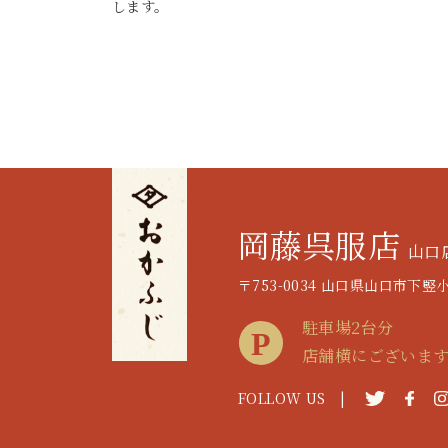
します。
岡藤呉服店
山口
〒753-0034 山口県山口市下竪小路
駐車場2台分
店舗横にございま
FOLLOW US |