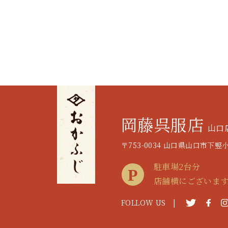
岡藤呉服店
山口
〒753-0034 山口県山口市下竪小路
駐車場2台分
店舗横にございま
FOLLOW US |