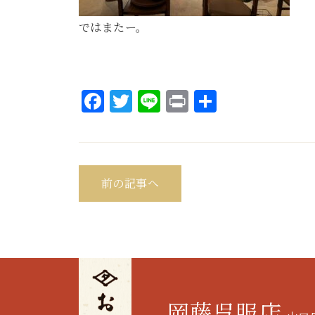
ではまたー。
Facebook
Twitter
Line
Print
共
有
前の記事へ
岡藤呉服店