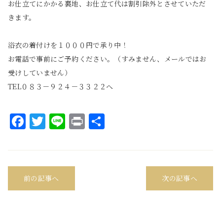
お仕立てにかかる裏地、お仕立て代は割引除外とさせていただ
きます。
浴衣の着付けを１０００円で承り中！
お電話で事前にご予約ください。（すみません、メールではお
受けしていません）
TEL０８３－９２４－３３２２へ
Facebook
Twitter
Line
Print
共
有
前の記事へ
次の記事へ