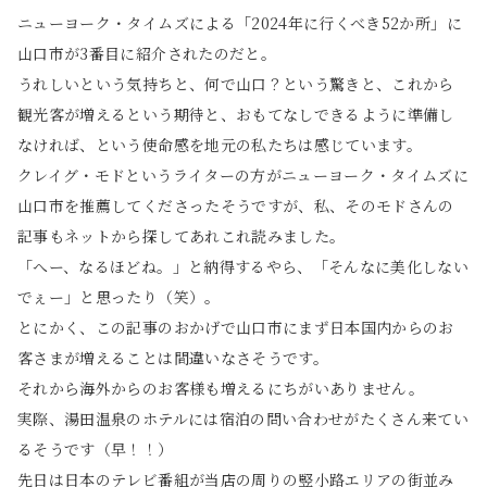
ニューヨーク・タイムズによる「2024年に行くべき52か所」に
山口市が3番目に紹介されたのだと。
うれしいという気持ちと、何で山口？という驚きと、これから
観光客が増えるという期待と、おもてなしできるように準備し
なければ、という使命感を地元の私たちは感じています。
クレイグ・モドというライターの方がニューヨーク・タイムズに
山口市を推薦してくださったそうですが、私、そのモドさんの
記事もネットから探してあれこれ読みました。
「へー、なるほどね。」と納得するやら、「そんなに美化しない
でぇー」と思ったり（笑）。
とにかく、この記事のおかげで山口市にまず日本国内からのお
客さまが増えることは間違いなさそうです。
それから海外からのお客様も増えるにちがいありません。
実際、湯田温泉のホテルには宿泊の問い合わせがたくさん来てい
るそうです（早！！）
先日は日本のテレビ番組が当店の周りの竪小路エリアの街並み