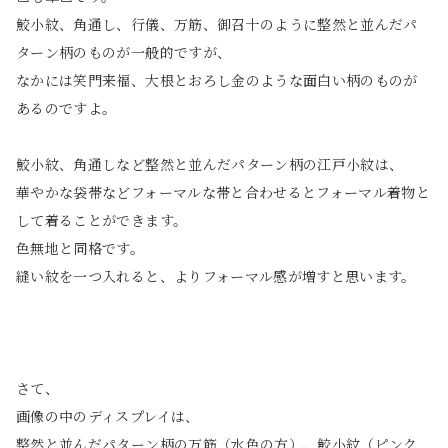
鮫小紋、角通し、行儀、万筋、御召十のように整然と並んだパ
ターン柄のものが一般的ですが、
なかには笑門来福、大根とおろし金のような面白い柄のものが
あるのですよ。
鮫小紋、角通しなど整然と並んだパターン柄の江戸小紋は、
華やかな袋帯などフォーマルな帯と合わせるとフォーマル着物と
して着ることができます。
色無地と同格です。
縫い紋を一つ入れると、よりフォーマル感が増すと思います。
さて、
画像の中のディスプレイは、
整然と並んだパターン柄の万筋（水色の方）、鮫小紋（ピンク