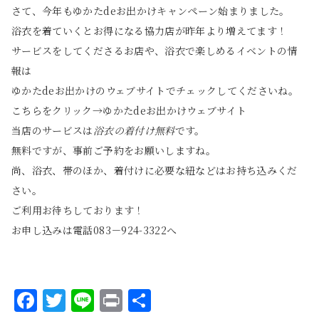
さて、今年も
ゆかたdeお出かけキャンペーン
始まりました。
浴衣を着ていくとお得になる協力店が昨年より増えてます！
サービスをしてくださるお店や、浴衣で楽しめるイベントの情
報は
ゆかたdeお出かけのウェブサイト
でチェックしてくださいね。
こちらをクリック→
ゆかたdeお出かけウェブサイト
当店のサービスは
浴衣の着付け無料
です。
無料ですが、事前ご予約をお願いしますね。
尚、浴衣、帯のほか、着付けに必要な紐などはお持ち込みくだ
さい。
ご利用お待ちしております！
お申し込みは電話083－924-3322へ
Facebook
Twitter
Line
Print
共