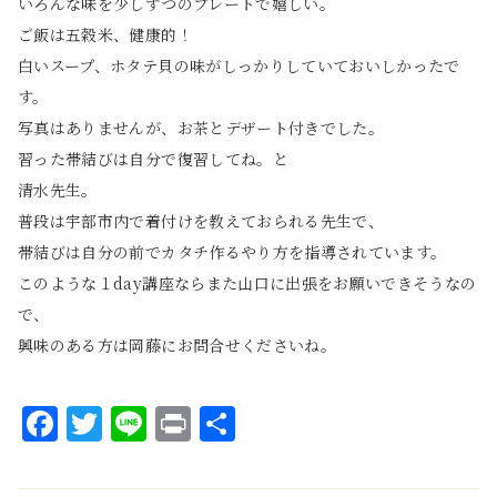
いろんな味を少しずつのプレートで嬉しい。
ご飯は五穀米、健康的！
白いスープ、ホタテ貝の味がしっかりしていておいしかったで
す。
写真はありませんが、お茶とデザート付きでした。
習った帯結びは自分で復習してね。と
清水先生。
普段は宇部市内で着付けを教えておられる先生で、
帯結びは自分の前でカタチ作るやり方を指導されています。
このような１day講座ならまた山口に出張をお願いできそうなの
で、
興味のある方は岡藤にお問合せくださいね。
Facebook
Twitter
Line
Print
共
有