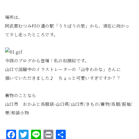
場所は、
阿武郡むつみ村の道の駅「うりぼうの里」から、須佐に向かっ
て少し走ったところです。
今回のブログから登場！私の似顔絵です。
山口で活躍中のイラストレーターの「山寺わかな」さんに
描いていただきました♪ ちょっと可愛いすぎですか？？
着物のことなら
山口市
おかふじ呉服店-山口県/山口市/きもの/着物/呉服/振袖/
帯/和装小物
Facebook
Twitter
Line
Print
共